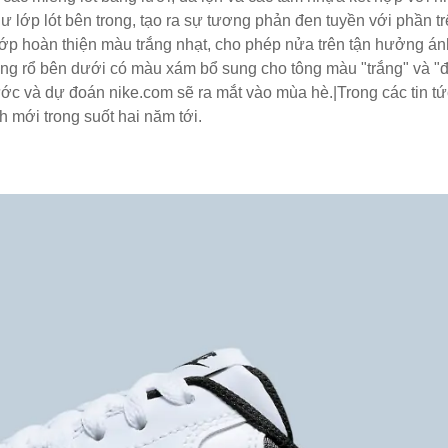
ư lớp lót bên trong, tạo ra sự tương phản đen tuyền với phần t
ớp hoàn thiện màu trắng nhạt, cho phép nửa trên tận hưởng á
bóng rổ bên dưới có màu xám bổ sung cho tông màu "trắng" và "
ớc và dự đoán nike.com sẽ ra mắt vào mùa hè.|Trong các tin tức
 mới trong suốt hai năm tới.