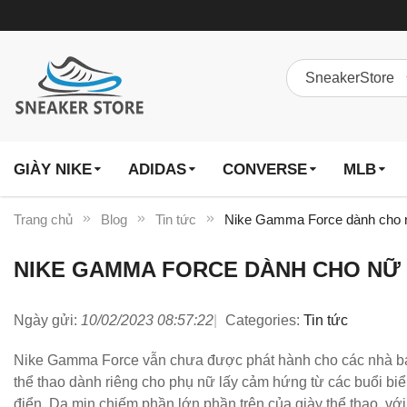
GIÀY NIKE
ADIDAS
CONVERSE
MLB
Trang chủ
Blog
Tin tức
Nike Gamma Force dành cho n
NIKE GAMMA FORCE DÀNH CHO NỮ 
Ngày gửi:
10/02/2023 08:57:22
Categories:
Tin tức
Nike Gamma Force vẫn chưa được phát hành cho các nhà bán 
thể thao dành riêng cho phụ nữ lấy cảm hứng từ các buổi biể
điển. Da mịn chiếm phần lớn phần trên của giày thể thao, vớ