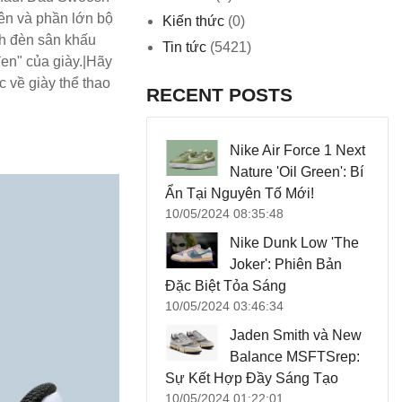
rên và phần lớn bộ
Kiến thức
(0)
nh đèn sân khấu
Tin tức
(5421)
đen" của giày.|Hãy
 về giày thể thao
RECENT POSTS
Nike Air Force 1 Next
Nature 'Oil Green': Bí
Ẩn Tại Nguyên Tố Mới!
10/05/2024 08:35:48
Nike Dunk Low 'The
Joker': Phiên Bản
Đặc Biệt Tỏa Sáng
10/05/2024 03:46:34
Jaden Smith và New
Balance MSFTSrep:
Sự Kết Hợp Đầy Sáng Tạo
10/05/2024 01:22:01