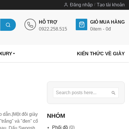
Đăng nhập
Tạo tài khoản
HỖ TRỢ
GIỎ MUA HÀNG
0922.258.515
0
item
0đ
UXURY
KIẾN THỨC VỀ GIÀY
Search
Searc
 dẫn.|Một đôi giày
NHÓM
"trắng" và "đen" cổ
Phối đồ
(0)
 nhau. Dấu Swoosh