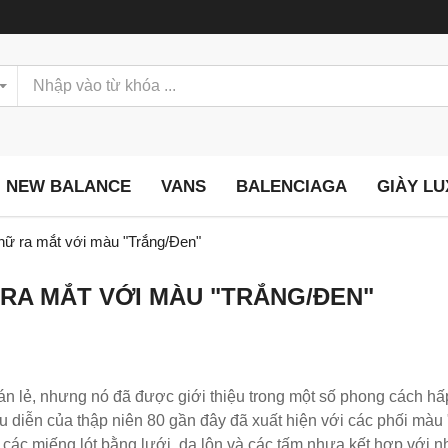
NEW BALANCE
VANS
BALENCIAGA
GIÀY L
ữ ra mắt với màu "Trắng/Đen"
RA MẮT VỚI MÀU "TRẮNG/ĐEN"
lẻ, nhưng nó đã được giới thiệu trong một số phong cách hấp
u diễn của thập niên 80 gần đây đã xuất hiện với các phối màu 
i các miếng lót bằng lưới, da lộn và các tấm nhựa kết hợp với