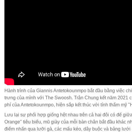
Hành trình của Giannis Antetokounmpo bắt đầu bằng việc chi
trưng của mình với The Swoosh. Trận Chung kết năm 2021 của
phí của Antetokounmpo, hiện sắp kết thúc với tính thẩm mỹ "
Lưu lại sự phối hợp giống hệt nhau trên cả hai đôi có đế gi
Orange" tiêu biểu, mũ giày của mỗi bàn chân bắt đầu khác n
điểm nhấn qua lưỡi gà, các mấu kéo, dây buộc và bảng lưới ở 