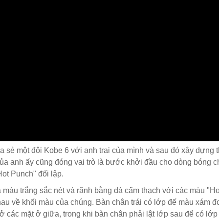
a sẻ một đôi Kobe 6 với anh trai của mình và sau đó xây dựng
 anh ấy cũng đóng vai trò là bước khởi đầu cho dòng bóng chữ
Hot Punch" đối lập.
ữa màu trắng sắc nét và rãnh bằng đá cẩm thạch với các màu "H
hau về khối màu của chúng. Bàn chân trái có lớp đế màu xám đ
các mặt ở giữa, trong khi bàn chân phải lật lớp sau để có lớp 