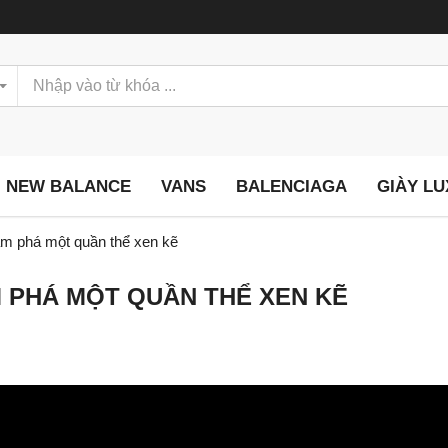
NEW BALANCE
VANS
BALENCIAGA
GIÀY L
ám phá một quần thể xen kẽ
M PHÁ MỘT QUẦN THỂ XEN KẼ