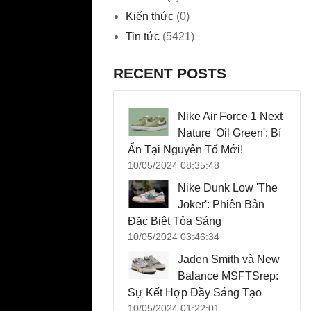
Kiến thức
(0)
Tin tức
(5421)
RECENT POSTS
Nike Air Force 1 Next
Nature 'Oil Green': Bí
Ẩn Tại Nguyên Tố Mới!
10/05/2024 08:35:48
Nike Dunk Low 'The
Joker': Phiên Bản
Đặc Biệt Tỏa Sáng
10/05/2024 03:46:34
Jaden Smith và New
Balance MSFTSrep:
Sự Kết Hợp Đầy Sáng Tạo
10/05/2024 01:22:01