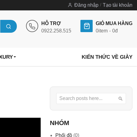
Đăng nhập
Tạo tài khoản
HỖ TRỢ
GIỎ MUA HÀNG
0922.258.515
0
item
0đ
UXURY
KIẾN THỨC VỀ GIÀY
Search
Searc
NHÓM
Phối đồ
(0)