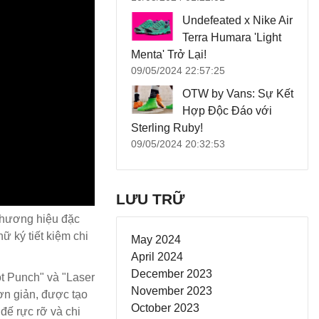
Undefeated x Nike Air
Terra Humara 'Light
Menta' Trở Lại!
09/05/2024 22:57:25
OTW by Vans: Sự Kết
Hợp Độc Đáo với
Sterling Ruby!
09/05/2024 20:32:53
LƯU TRỮ
 thương hiệu đặc
 ký tiết kiệm chi
May 2024
April 2024
December 2023
ot Punch" và "Laser
November 2023
ơn giản, được tạo
October 2023
đế rực rỡ và chi