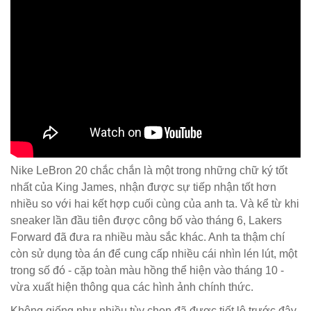
Nike LeBron 20 chắc chắn là một trong những chữ ký tốt
nhất của King James, nhận được sự tiếp nhận tốt hơn
nhiều so với hai kết hợp cuối cùng của anh ta. Và kể từ khi
sneaker lần đầu tiên được công bố vào tháng 6, Lakers
Forward đã đưa ra nhiều màu sắc khác. Anh ta thậm chí
còn sử dụng tòa án để cung cấp nhiều cái nhìn lén lút, một
trong số đó - cặp toàn màu hồng thể hiện vào tháng 10 -
vừa xuất hiện thông qua các hình ảnh chính thức.
Không giống như nhiều tùy chọn đã được tiết lộ trước đây