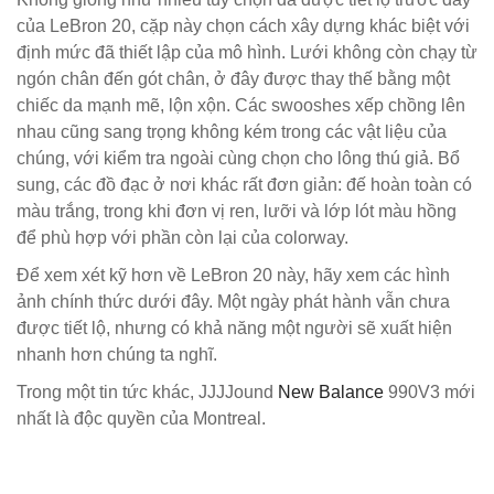
của LeBron 20, cặp này chọn cách xây dựng khác biệt với
định mức đã thiết lập của mô hình. Lưới không còn chạy từ
ngón chân đến gót chân, ở đây được thay thế bằng một
chiếc da mạnh mẽ, lộn xộn. Các swooshes xếp chồng lên
nhau cũng sang trọng không kém trong các vật liệu của
chúng, với kiểm tra ngoài cùng chọn cho lông thú giả. Bổ
sung, các đồ đạc ở nơi khác rất đơn giản: đế hoàn toàn có
màu trắng, trong khi đơn vị ren, lưỡi và lớp lót màu hồng
để phù hợp với phần còn lại của colorway.
Để xem xét kỹ hơn về LeBron 20 này, hãy xem các hình
ảnh chính thức dưới đây. Một ngày phát hành vẫn chưa
được tiết lộ, nhưng có khả năng một người sẽ xuất hiện
nhanh hơn chúng ta nghĩ.
Trong một tin tức khác, JJJJound
New Balance
990V3 mới
nhất là độc quyền của Montreal.