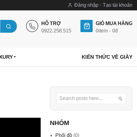
Đăng nhập
Tạo tài khoản
HỖ TRỢ
GIỎ MUA HÀNG
0922.258.515
0
item
0đ
UXURY
KIẾN THỨC VỀ GIÀY
Search
Searc
NHÓM
Phối đồ
(0)