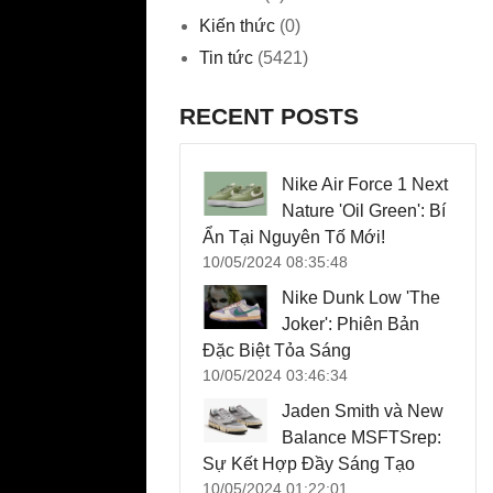
Kiến thức
(0)
Tin tức
(5421)
RECENT POSTS
Nike Air Force 1 Next
Nature 'Oil Green': Bí
Ẩn Tại Nguyên Tố Mới!
10/05/2024 08:35:48
Nike Dunk Low 'The
Joker': Phiên Bản
Đặc Biệt Tỏa Sáng
10/05/2024 03:46:34
Jaden Smith và New
Balance MSFTSrep:
Sự Kết Hợp Đầy Sáng Tạo
10/05/2024 01:22:01