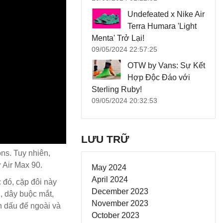
Undefeated x Nike Air
Terra Humara 'Light
Menta' Trở Lại!
09/05/2024 22:57:25
OTW by Vans: Sự Kết
Hợp Độc Đáo với
Sterling Ruby!
09/05/2024 20:32:53
LƯU TRỮ
ns. Tuy nhiên,
 Air Max 90.
May 2024
April 2024
 đó, cặp đôi này
December 2023
, dây buộc mắt,
November 2023
nh dấu đế ngoài và
October 2023