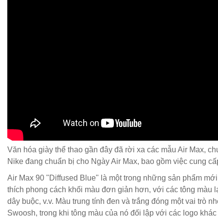
Văn hóa giày thể thao gần đây đã rời xa các mẫu Air Max, 
Nike đang chuẩn bị cho Ngày Air Max, bao gồm việc cung cấp
Air Max 90 "Diffused Blue" là một trong những sản phẩm mới
thích phong cách khối màu đơn giản hơn, với các tông màu lạ
dây buộc, v.v. Màu trung tính đen và trắng đóng một vai trò n
Swoosh, trong khi tông màu của nó đối lập với các logo khác