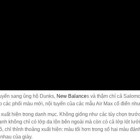
chuyển sang ủng hộ Dunks,
New Balance
s và thậm chí cả Salomo
 các phối màu mới, nội tuyến của các mẫu Air Max cổ điển như
 xuất hiện trong danh mục. Không giống như các tùy chọn trước
nh không chỉ có lớp da lộn bên ngoài mà còn có cả lớp lót lưới
hỏ, chỉ thỉnh thoảng xuất hiện: màu tối hơn trong số hai màu đá
 nhau của giày.