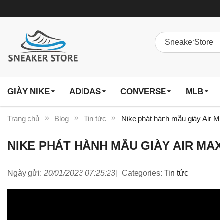
GIÀY NIKE
ADIDAS
CONVERSE
MLB
Trang chủ
Blog
Tin tức
Nike phát hành mẫu giày Air 
NIKE PHÁT HÀNH MẪU GIÀY AIR MA
Ngày gửi:
20/01/2023 07:25:23
Categories:
Tin tức