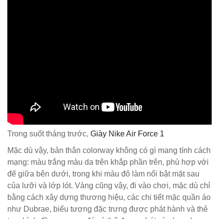
Trong suốt tháng trước,
Giày Nike Air Force 1
Mặc dù vậy, bản thân colorway không có gì mang tính cách
mạng: màu trắng màu da trên khắp phần trên, phù hợp với
đế giữa bên dưới, trong khi màu đỏ làm nổi bật mặt sau
của lưỡi và lớp lót. Vàng cũng vậy, đi vào chơi, mặc dù chỉ
bằng cách xây dựng thương hiệu, các chi tiết mặc quần áo
như Dubrae, biểu tượng đặc trưng được phát hành và thẻ