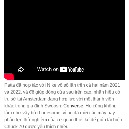
Patta đã hợp tác với Nike vô số lần trên cả hai năm 2021
và 2022. và để giúp đóng cửa sau trên cao, nhãn hiệu có
trụ sở tại Amsterdam đang hợp lực với một thành viên
khác trong gia đình Swoosh:
Converse
. Họ cũng không
làm như vậy bởi Lonesome, vì họ đã mời các máy bay
phản lực thử nghiệm của cơ quan thiết kế để giúp tái hiện
Chuck 70 được yêu thích nhiều.