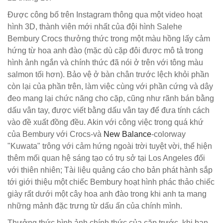
Được công bố trên Instagram thông qua một video hoạt
hình 3D, thành viên mới nhất của đội hình Salehe
Bembury Crocs thưởng thức trong một màu hồng lấy cảm
hứng từ hoa anh đào (mặc dù cặp đôi được mô tả trong
hình ảnh ngắn và chính thức đã nói ở trên với tông màu
salmon tối hơn). Bảo vệ ở bàn chân trước lệch khỏi phần
còn lại của phần trên, làm việc cùng với phần cứng và dây
đeo mang lại chức năng cho cặp, cũng như rãnh bán bằng
dấu vân tay, được viết bằng dấu vân tay để đưa tính cách
vào đề xuất đồng đều. Akin với công việc trong quá khứ
của Bembury với Crocs-và
New Balance
-colorway
"Kuwata" trông với cảm hứng ngoài trời tuyệt vời, thể hiện
thêm mối quan hệ sáng tạo có trụ sở tại Los Angeles đối
với thiên nhiên; Tài liệu quảng cáo cho bản phát hành sắp
tới giới thiệu một chiếc Bembury hoạt hình phác thảo chiếc
giày rất dưới một cây hoa anh đào trong khi anh ta mang
những mảnh đặc trưng từ dấu ấn của chính mình.
Thưởng thức hình ảnh chính thức của cặp trước, khi bạn