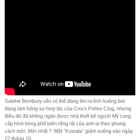
Salehe Bembury vẫn có thể đang tìm ra tình huống bot
đang làm hỏng sự hợp tác của Crocs Pollex Clog, nhưng
điều đó đã không ngăn được nhà thiết kế người Mỹ cung
cấp hình bóng phổ biến rộng rãi của anh ta theo phong
cách mới. Mới nhất ?: Một "Kuwata" giảm xuống vào ngày
22 tháng 10.