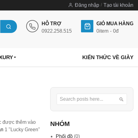
Đăng nhập
Tạo tài khoản
HỖ TRỢ
GIỎ MUA HÀNG
0922.258.515
0
item
0đ
UXURY
KIẾN THỨC VỀ GIÀY
Search
Searc
ục được thêm vào
NHÓM
an
1 "Lucky Green"
Phối đồ
(0)