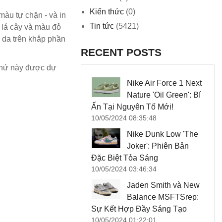
Kiến thức
(0)
màu tự chặn - và in
Tin tức
(5421)
 lá cây và màu đỏ
 da trên khắp phần
RECENT POSTS
thứ này được dự
Nike Air Force 1 Next
Nature 'Oil Green': Bí
Ẩn Tại Nguyên Tố Mới!
10/05/2024 08:35:48
Nike Dunk Low 'The
Joker': Phiên Bản
Đặc Biệt Tỏa Sáng
10/05/2024 03:46:34
Jaden Smith và New
Balance MSFTSrep:
Sự Kết Hợp Đầy Sáng Tạo
10/05/2024 01:22:01