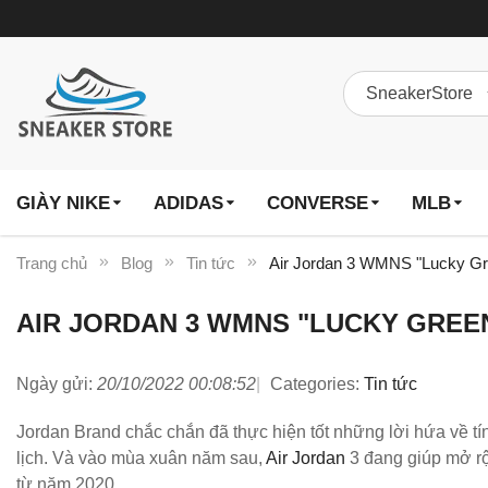
GIÀY NIKE
ADIDAS
CONVERSE
MLB
Trang chủ
Blog
Tin tức
Air Jordan 3 WMNS "Lucky Gr
AIR JORDAN 3 WMNS "LUCKY GREEN
Ngày gửi:
20/10/2022 00:08:52
Categories:
Tin tức
Jordan Brand chắc chắn đã thực hiện tốt những lời hứa về tí
lịch. Và vào mùa xuân năm sau,
Air Jordan
3 đang giúp mở r
từ năm 2020.