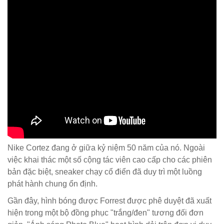
Nike Cortez đang ở giữa kỷ niệm 50 năm của nó. Ngoài
việc khai thác một số cộng tác viên cao cấp cho các phiên
bản đặc biệt, sneaker chạy cổ điển đã duy trì một luồng
phát hành chung ổn định.
Gần đây, hình bóng được Forrest được phê duyệt đã xuất
hiện trong một bộ đồng phục "trắng/đen" tương đối đơn