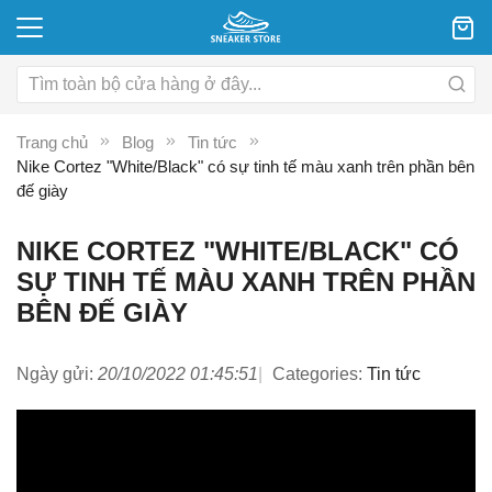
Trang chủ
Blog
Tin tức
Nike Cortez "White/Black" có sự tinh tế màu xanh trên phần bên
đế giày
NIKE CORTEZ "WHITE/BLACK" CÓ
SỰ TINH TẾ MÀU XANH TRÊN PHẦN
BÊN ĐẾ GIÀY
Ngày gửi:
20/10/2022 01:45:51
Categories:
Tin tức